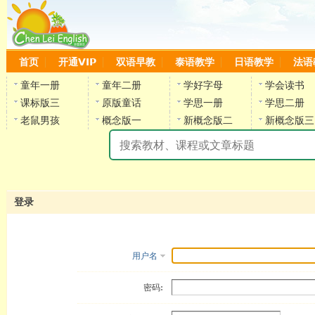
首页
开通VIP
双语早教
泰语教学
日语教学
法语
童年一册
童年二册
学好字母
学会读书
课标版三
原版童话
学思一册
学思二册
老鼠男孩
概念版一
新概念版二
新概念版三
陈
登录
用户名
密码: