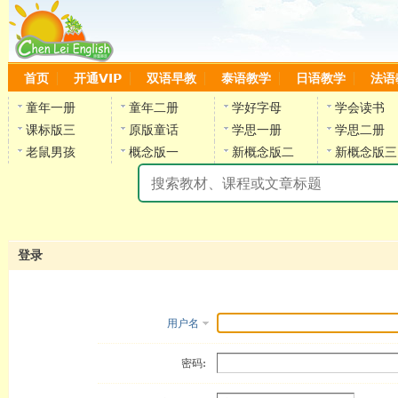
首页
开通VIP
双语早教
泰语教学
日语教学
法语
童年一册
童年二册
学好字母
学会读书
课标版三
原版童话
学思一册
学思二册
老鼠男孩
概念版一
新概念版二
新概念版三
陈
登录
用户名
密码: