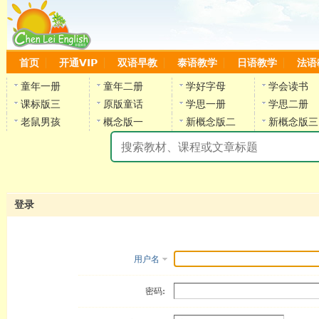
首页
开通VIP
双语早教
泰语教学
日语教学
法语
童年一册
童年二册
学好字母
学会读书
课标版三
原版童话
学思一册
学思二册
老鼠男孩
概念版一
新概念版二
新概念版三
陈
登录
用户名
密码: