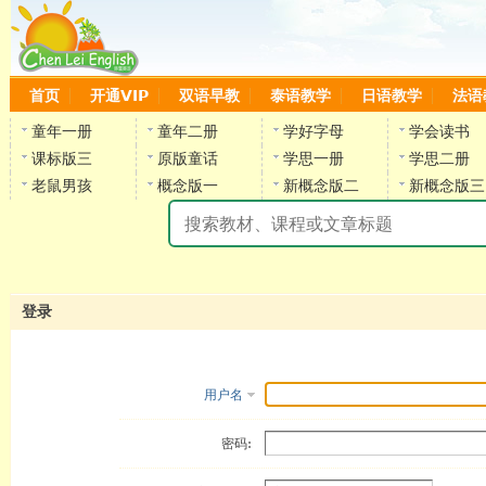
首页
开通VIP
双语早教
泰语教学
日语教学
法语
童年一册
童年二册
学好字母
学会读书
课标版三
原版童话
学思一册
学思二册
老鼠男孩
概念版一
新概念版二
新概念版三
陈
登录
用户名
密码: