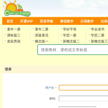
首页
开通VIP
双语早教
泰语教学
日语教学
法语
童年一册
童年二册
学好字母
学会读书
课标版三
原版童话
学思一册
学思二册
老鼠男孩
概念版一
新概念版二
新概念版三
陈
登录
用户名
密码: