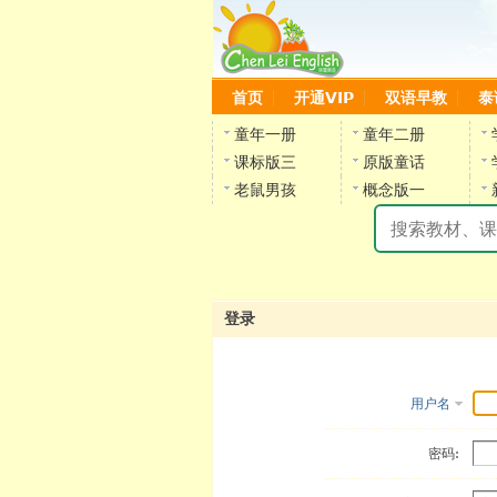
首页
开通VIP
双语早教
泰
童年一册
童年二册
课标版三
原版童话
老鼠男孩
概念版一
登录
用户名
密码: