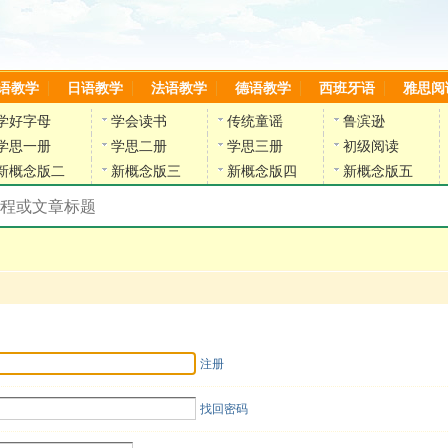
语教学
日语教学
法语教学
德语教学
西班牙语
雅思阅
学好字母
学会读书
传统童谣
鲁滨逊
学思一册
学思二册
学思三册
初级阅读
新概念版二
新概念版三
新概念版四
新概念版五
搜索教材和课程
陈雷英语副网站
注册
找回密码