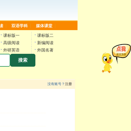
读
双语学科
媒体课堂
课标版一
课标版二
高级阅读
新编阅读
外研英语
外国名著
搜索
没有账号？
注册