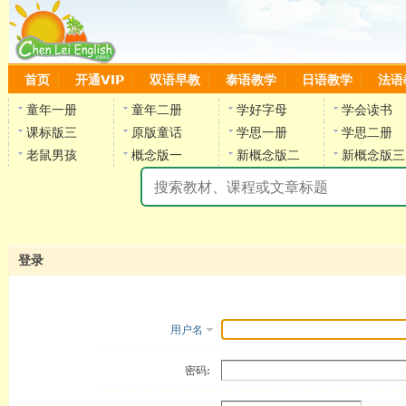
首页
开通VIP
双语早教
泰语教学
日语教学
法语
童年一册
童年二册
学好字母
学会读书
课标版三
原版童话
学思一册
学思二册
老鼠男孩
概念版一
新概念版二
新概念版三
陈
登录
用户名
密码: