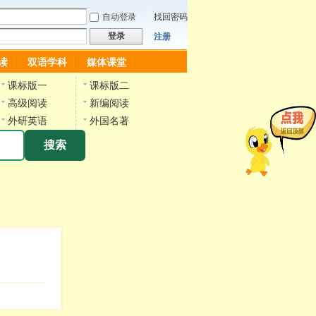
自动登录
找回密码
登录
注册
读
双语学科
媒体课堂
课标版一
课标版二
高级阅读
新编阅读
外研英语
外国名著
搜索