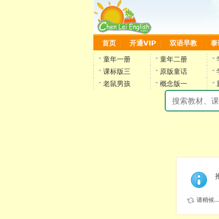
首页
开通VIP
双语早教
泰
童年一册
童年二册
课标版三
原版童话
老鼠男孩
概念版一
请稍候..