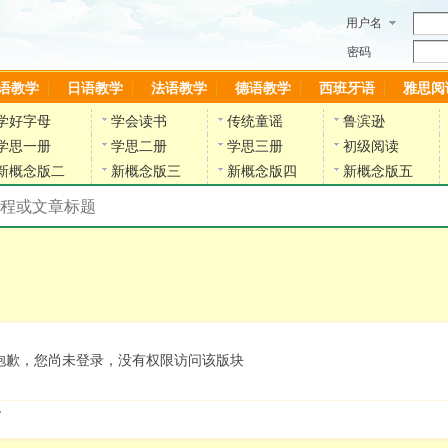
用户名
密码
语教学
日语教学
法语教学
德语教学
西班牙语
雅思阅
学好字母
学会读书
传统童谣
鲁滨逊
学思一册
学思二册
学思三册
初级阅读
新概念版二
新概念版三
新概念版四
新概念版五
搜索教材和课程
陈雷英语副网站
抱歉，您尚未登录，没有权限访问该版块
.