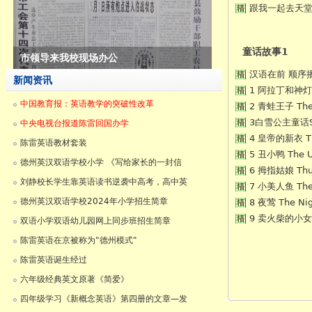
跟我一起去天堂
童话故事1
陈雷英语在京被称为"德州模式"
汉语在前 顺序
新闻资讯
1 阿拉丁和神灯 Al
中国教育报：英语教学的突破性改革
2 青蛙王子 The 
3白雪公主童话Snow
中央电视台报道陈雷回国办学
4 皇帝的新衣 The
陈雷英语教材套装
5 丑小鸭 The U
德州英汉双语学校小学 《写给家长的一封信
6 拇指姑娘 Thu
刘静校长学生靠英语读书逆袭中高考，高中英
7 小美人鱼 The 
德州英汉双语学校2024年小学招生简章
8 夜莺 The Nig
9 卖火柴的小女孩 T
双语小学双语幼儿园网上同步班招生简章
陈雷英语在京被称为"德州模式"
陈雷英语诞生经过
六年级经典英文原著《简爱》
四年级学习《新概念英语》第四册的文章—发