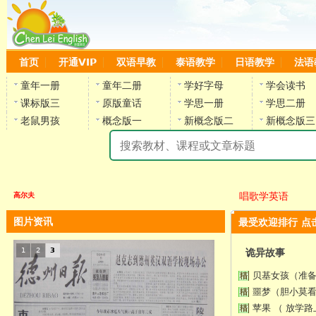
首页
开通VIP
双语早教
泰语教学
日语教学
法语
童年一册
童年二册
学好字母
学会读书
课标版三
原版童话
学思一册
学思二册
老鼠男孩
概念版一
新概念版二
新概念版三
陈
唱歌学英语
高尔夫
图片资讯
最受欢迎排行 点
1
2
3
诡异故事
贝基女孩（准
噩梦（胆小莫
苹果 （ 放学