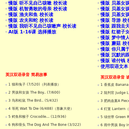
慢版 听不见自己咳嗽 校长读
慢版 贝基女
慢版 机智勇敢的母亲 校长读
慢版 贝基女
慢版 渔夫和鱼 校长读
慢版 贝基女
慢版 农夫和蛇 校长读
慢版 导游 校
慢版 我听不见自己咳嗽声 校长读
慢版 跟我去
AI版 1-16课 选择播放
慢版 红裙子
慢版 梦中情
慢版 蘑菇 校
慢版 你只属
慢版 沉默的
慢版 谁付钱 
使用双语文本
英汉双语录音 简易故事
英汉双语录音 
1 猫和兔子 (7/520)（列表播放）
1 香蕉皮 Banana
2 男孩和女孩 The Boy.. (7/600)
2 陆判官 Judge 
3 鸟和松鼠 The Bird.. (5/432)
3 肥肉血案A Piece 
4 等死 Wait To Die (6/488)（形象大使）
4 灯笼 Lantern
5 鳄鱼和猴子 Crocodile... (12/936)
5 绿丝带 Green 
6 狗和骨头 The Dog And The Bone (3/322)
6 雨中男孩 Boy In