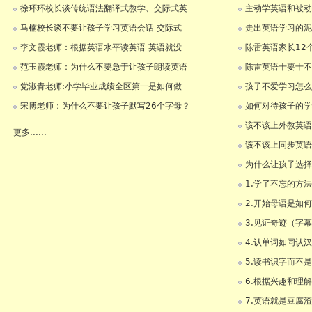
徐环环校长谈传统语法翻译式教学、交际式英
主动学英语和被动
马楠校长谈不要让孩子学习英语会话 交际式
走出英语学习的泥
李文霞老师：根据英语水平读英语 英语就没
陈雷英语家长12
范玉霞老师：为什么不要急于让孩子朗读英语
陈雷英语十要十不
党淑青老师:小学毕业成绩全区第一是如何做
孩子不爱学习怎么
宋博老师：为什么不要让孩子默写26个字母？
如何对待孩子的学
该不该上外教英语
更多......
该不该上同步英语
为什么让孩子选择
1.学了不忘的方
2.开始母语是如
3.见证奇迹（字
4.认单词如同认
5.读书识字而不
6.根据兴趣和理
7.英语就是豆腐