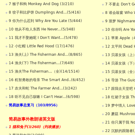
7 猴子和狗 Monkey And Dog (3/210)
7 不要走 Don't 
8 饺子和比萨饼 Dumplings And...(5/416)
8 谁会敲窗 Who Wo
9 你为什么迟到 Why Are You Late (5/444)
9 噩梦 Nighmar
10 他从不给人东西 He Never...(5/348)
10 你冷吗 Are Yo
11 我才不娶她呢 I Don't Want...(5/478)
11 苹果 Apple（
12 小红帽 Little Red Hood (17/1476)
12 太平间 Dead 
13 渔夫(上) The Fisherman And...(8/865)
13 贝基女孩（上）Be
14 渔夫(下) The Fisherman...(7/649)
14 贝基女孩（下）Be
15 渔夫The Fisherman...（全)(14/1514)
15 贝基女孩（全）Be
16 机智勇敢的母亲 The Smart And..(6/452)
16 导游 The Gu
17 农夫和蛇 The Farmer And...(3/242)
17 跟我去天堂吧 Go 
18 听不见自己咳嗽 I Can't Hear...(6/598)
18 红裙子女孩 The G
简易故事总复习（103/8956）
19 梦中情人 Love
20 蘑菇 Mushro
简易故事外教朗读英文版
21 你只属于我 Now 
1 猫和兔子(3/260)（列表播放）
22 沉默的跟随者(上) 