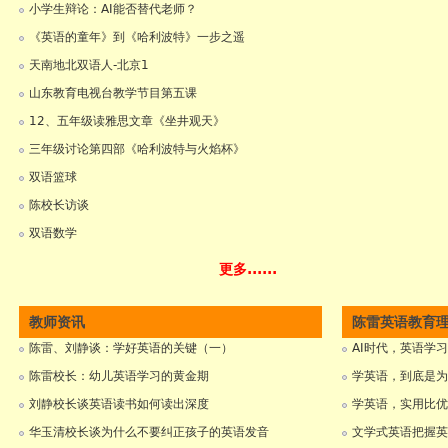
小学生辩论：AI能否替代老师？
《英语的童年》到《哈利波特》一步之遥
天南地北双语人-北京1
山东教育电视台教学节目第五课
12、五年级读雅思文章《坐井观天》
三年级讨论第四部《哈利波特与火焰杯》
双语篮球
陈校长访谈
双语数学
更多......
教师资讯
陈雷英语教育
陈雷、刘静谈：学好英语的关键（一）
AI时代，英语学
陈雷校长：幼儿英语学习的黄金期
学英语，到底是为
刘静校长谈英语读书如何读出深度
学英语，实用比优
华玉清校长谈为什么不要纠正孩子的英语发音
文学式英语把握英