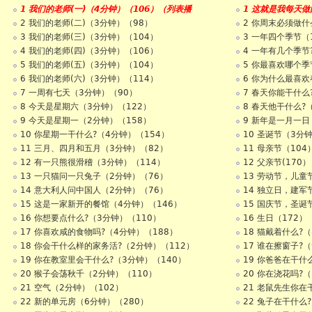
1 我们的老师(一)（4分钟）（106）（列表播
1 这就是我每天做
2 我们的老师(二)（3分钟）（98）
2 你周末必须做什
3 我们的老师(三)（3分钟）（104）
3 一年四个季节（
4 我们的老师(四)（3分钟）（106）
4 一年有几个季节
5 我们的老师(五)（3分钟）（104）
5 你最喜欢哪个季
6 我们的老师(六)（3分钟）（114）
6 你为什么最喜欢
7 一周有七天（3分钟）（90）
7 春天你能干什么
8 今天是星期六（3分钟）（122）
8 春天他干什么?
9 今天是星期一（2分钟）（158）
9 新年是一月一日
10 你星期一干什么?（4分钟）（154）
10 圣诞节（3分
11 三月、四月和五月（3分钟）（82）
11 母亲节（104
12 有一只熊很滑稽（3分钟）（114）
12 父亲节(170）
13 一只猫问一只兔子（2分钟）（76）
13 劳动节，儿童节
14 意大利人问中国人（2分钟）（76）
14 独立日，建军节
15 这是一家新开的餐馆（4分钟）（146）
15 国庆节，圣诞节
16 你想要点什么?（3分钟）（110）
16 生日（172）
17 你喜欢咸的食物吗?（4分钟）（188）
18 猫戴着什么?（
18 你会干什么样的家务活?（2分钟）（112）
17 谁在擦窗子?（
19 你在教室里会干什么?（3分钟）（140）
19 你爸爸在干什
20 猴子会荡秋千（2分钟）（110）
20 你在浇花吗?（
21 空气（2分钟）（102）
21 老鼠先生你在
22 新的单元房（6分钟）（280）
22 兔子在干什么?