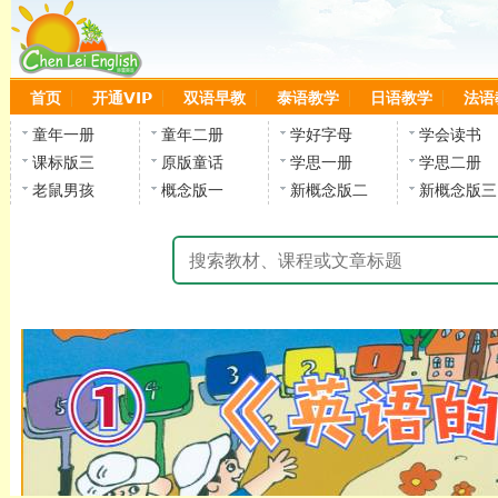
首页
开通VIP
双语早教
泰语教学
日语教学
法语
童年一册
童年二册
学好字母
学会读书
课标版三
原版童话
学思一册
学思二册
老鼠男孩
概念版一
新概念版二
新概念版三