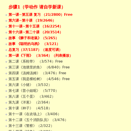
步骤1（学动作 请自学新课）
第一课~第五课 复习 （21/2800）Free
第六课~第十课 （19/2646）
第十一课~第十五课 （16/2254）
第十六课~第二十课 （20/3514）
故事 《狮子和老鼠》（5/265）
故事 《聪明的乌鸦》 （3/121）
总复习（37/1187）（速度可调）
第一课《下雨》 （3/364）（列表播放）
第二课《系鞋带》 （3/574）Free
第三课《池塘里的鱼》 （6/840）Free
第四课《汤姆汤姆》 （3/476）Free
第五课《我是棵松树》 （4/546）Free
第六课《小猪》 （3/532）
第七课《普小姐呢》 （5/770）
第八课《五个蛋》 （3/462）
第九课《洋葱》 （2/364）
第十课《种子》 （4/518）
第十一课《在农场上》（3/406）
第十二课《五个消防队员》（3/476）
第十三课《警察》（2/322）