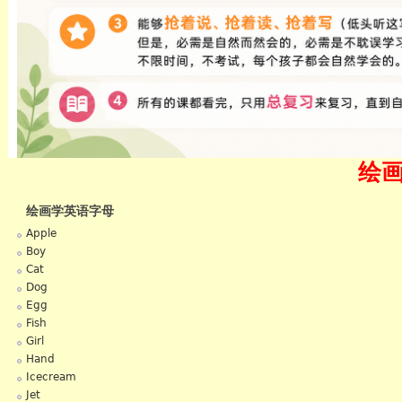
绘
绘画学英语字母
Apple
Boy
Cat
Dog
Egg
Fish
Girl
Hand
Icecream
Jet