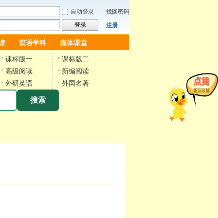
自动登录
找回密码
登录
注册
读
双语学科
媒体课堂
课标版一
课标版二
高级阅读
新编阅读
外研英语
外国名著
搜索