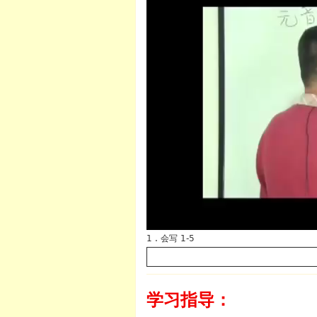
英语
1 . 会写 1-5
学习指导：