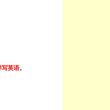
。
样写英语。