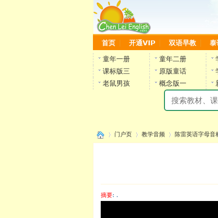
首页
开通VIP
双语早教
泰
童年一册
童年二册
课标版三
原版童话
老鼠男孩
概念版一
门户页
教学音频
陈雷英语字母音
›
›
›
摘要
: .
陈雷