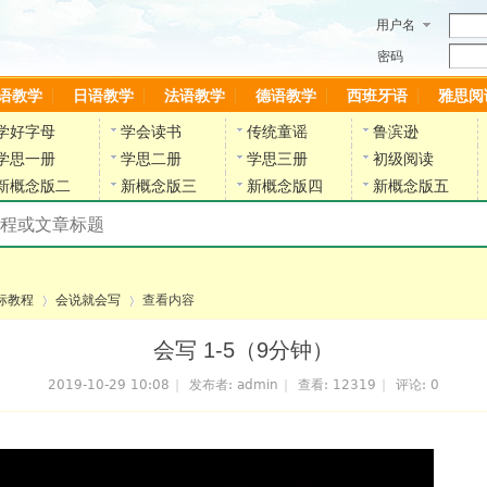
用户名
密码
语教学
日语教学
法语教学
德语教学
西班牙语
雅思阅
学好字母
学会读书
传统童谣
鲁滨逊
学思一册
学思二册
学思三册
初级阅读
新概念版二
新概念版三
新概念版四
新概念版五
搜索教材和课程
陈雷英语副网站
标教程
会说就会写
查看内容
会写 1-5（9分钟）
2019-10-29 10:08
|
发布者:
admin
|
查看:
12319
|
评论: 0
›
›