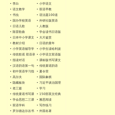
•
李白
•
小学语文
•
语文教学
•
双语早教
•
书虫
•
语法题100道
•
国办学校英语
•
外研社版英语
•
日语儿歌
•
人教版
•
陈雷歌曲
•
学会读书日语版
•
日本中小学课文
•
大片鉴赏
•
教材介绍
•
日语的童年
•
小学英语辅导学
•
小学生读哈利波
习指导
特
•
传统歌谣 双语录
•
小学语文双语版
音
•
指读对话
•
课标版书写课文
•
汉语韵语第一句
•
传统童谣韵语
•
初中英语学习指
•
夏令营
导
•
高尔夫
•
国际象棋
•
隐藏板块
•
习近平谈治国理
政
•
老三篇
•
学习
•
传统童谣书写课
•
150部英文经典
文
电影
•
学会思想二三课
•
雅思阅读
文书写
•
双语学科
•
写作练习
•
罗尔德达尔丛书
•
外国名著