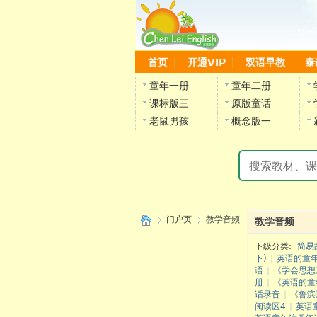
首页
开通VIP
双语早教
泰
童年一册
童年二册
课标版三
原版童话
老鼠男孩
概念版一
门户页
教学音频
教学音频
下级分类:
简易
下)
|
英语的童年
语
|
《学会思想
›
›
册
|
《英语的童
话录音
|
《鲁滨
阅读区4
|
英语
陈雷