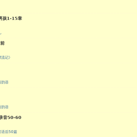
男孩1-15章
儿
在前
漂流记》
语韵语
语韵语
音50-60
语后50篇