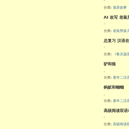
·
分类:
诡异故事
AI 改写 老鼠
·
分类:
老鼠男孩
总复习 汉语
·
分类:
《鲁滨逊
驴和狼
.
分类:
童年二汉
蚂蚁和蝈蝈
.
分类:
童年二汉
高级阅读双语录
·
分类:
高级阅读双