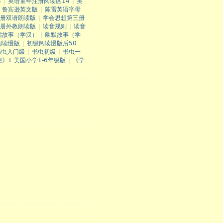
3
|
英语童年注册阅读区14
|
英
鲁宾逊英文版
|
陈雷英语字母
册双语朗读版
|
学会思想第三册
册外教朗读版
|
读音规则
|
读音
话故事（学汉）
|
幽默故事（学
阅读慢版
|
初级阅读慢版后50
书虫入门级
|
书虫初级
|
书虫一
》1 美国小学1-6年级版
|
《学