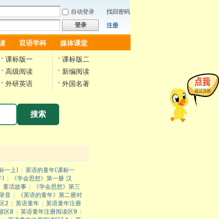
自动登录
找回密码
登录
注册
读
双语学科
媒体课堂
课标版一
课标版二
高级阅读
新编阅读
外研英语
外国名著
搜索
标一上)
|
英语的童年(课标一
)
|
《学会思想》第一册 汉
|
童话故事
|
《学会思想》第三
录音
|
《英语的童年》第二册对
区2
|
英语童年
|
英语童年注册
读区8
|
英语童年注册阅读区9
|