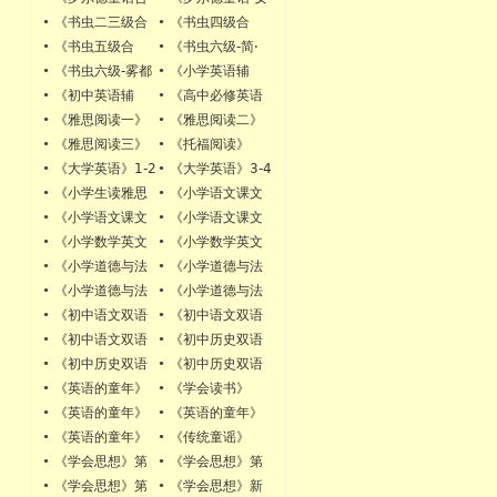
订》（《魔法手
巫》
•
《书虫二三级合
•
《书虫四级合
指》+《了不起的
订》
订》（《双城记》
•
《书虫五级合
•
《书虫六级-简·
狐狸爸爸》+《小
《黑骏马》）
订》（《大卫科波
爱》
•
《书虫六级-雾都
•
《小学英语辅
乔治的神奇魔
菲尔》《远大前
孤儿》
导》
药》）
•
《初中英语辅
•
《高中必修英语
程》）
导》
辅导》
•
《雅思阅读一》
•
《雅思阅读二》
（加中心思想）
•
《雅思阅读三》
•
《托福阅读》
•
《大学英语》1-2
•
《大学英语》3-4
册
册
•
《小学生读雅思
•
《小学语文课文
一》
英文版一年级》
•
《小学语文课文
•
《小学语文课文
英文版二年级》
英文版三年级》
•
《小学数学英文
•
《小学数学英文
版1-3年级》
版4-6年级》
•
《小学道德与法
•
《小学道德与法
治2-3年级》
治4年级》
•
《小学道德与法
•
《小学道德与法
治5年级》
治6年级》
•
《初中语文双语
•
《初中语文双语
版七年级》
版八年级》
•
《初中语文双语
•
《初中历史双语
版九年级》
版七年级》
•
《初中历史双语
•
《初中历史双语
版八年级》
版九年级》
•
《英语的童年》
•
《学会读书》
第二册
•
《英语的童年》
•
《英语的童年》
课标版1-2年级
课标版3-4年级
•
《英语的童年》
•
《传统童谣》
课标版5-6年级
•
《学会思想》第
•
《学会思想》第
一册
二册
•
《学会思想》第
•
《学会思想》新