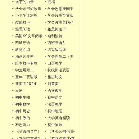
•
当下的力量
•
托福
•
学会读书短故事
•
学会思想美国学
校版
•
小学生读雅思
•
学会读书英文版
•
改编故事
•
学会读书美国小
学版
•
雅思阅读
•
雅思阅读下
•
美国K9文章阅读
•
哈利波特
chatgpt
•
西班牙语
•
西班牙语3
•
教材介绍
•
四等级阅读
•
动画片专栏
•
学会思想二（美
国小学六年级版）
•
绘本故事专栏
•
口语教学
•
学生展示二
•
初级阅读双语
•
童年二双语版
•
雅思时文
•
新页面2024
•
新首页
•
泰语
•
语文教学
•
初中生物
•
初中语文
•
初中数学
•
法语教学
•
初中历史
•
初中地理
•
初中政治
•
大学英语精读
•
雅思听力
•
初中物理
•
《英语的童年》
•
《学会读书-汉语
第一册
版》
•
《罗尔德童话合
•
《罗尔德童话-女