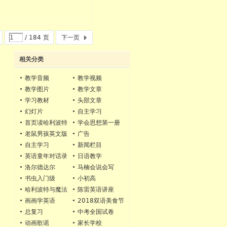
/ 184 页
下一页
相关分类
•
教学音频
•
教学视频
•
教学图片
•
教学文章
•
学习教材
•
头部文章
•
幻灯片
•
自主学习
•
首页读哈利波特
•
学会思想第一册
录音.
•
老鼠男孩英文版
•
广告
•
自主学习
•
新闻栏目
•
英语童年对话录
•
日语教学
音
•
洛尔德达尔
•
马楠会说会写
•
书虫入门级
•
小初高
•
哈利波特与魔法
•
陈雷英语讲座
石双语版
•
画画学英语
•
2018双语美食节
•
总复习
•
中考全国试卷
•
动画歌谣
•
家长学校