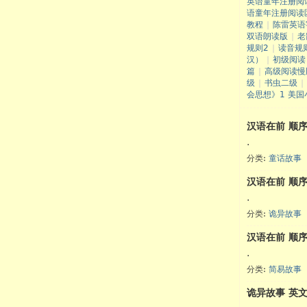
英语童年注册阅
语童年注册阅读
教程
|
陈雷英语
双语朗读版
|
老
规则2
|
读音规
汉）
|
初级阅读
篇
|
高级阅读慢
级
|
书虫二级
|
会思想》1 美国
汉语在前 顺
.
分类:
童话故事
汉语在前 顺
.
英语
分类:
诡异故事
汉语在前 顺
.
分类:
简易故事
诡异故事 英