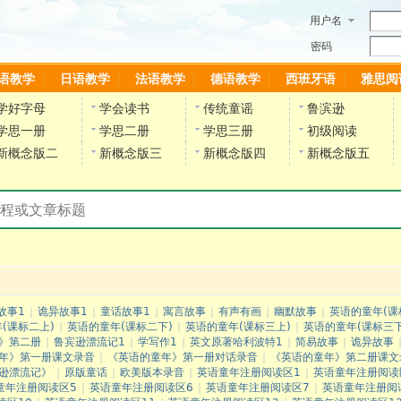
用户名
密码
语教学
日语教学
法语教学
德语教学
西班牙语
雅思阅
学好字母
学会读书
传统童谣
鲁滨逊
学思一册
学思二册
学思三册
初级阅读
新概念版二
新概念版三
新概念版四
新概念版五
搜索教材和课程
故事1
|
诡异故事1
|
童话故事1
|
寓言故事
|
有声有画
|
幽默故事
|
英语的童年(课
(课标二上)
|
英语的童年(课标二下)
|
英语的童年(课标三上)
|
英语的童年(课标三下
》第二册
|
鲁宾逊漂流记1
|
学写作1
|
英文原著哈利波特1
|
简易故事
|
诡异故事
年》第一册课文录音
|
《英语的童年》第一册对话录音
|
《英语的童年》第二册课文
逊漂流记》
|
原版童话
|
欧美版本录音
|
英语童年注册阅读区1
|
英语童年注册阅读
童年注册阅读区5
|
英语童年注册阅读区6
|
英语童年注册阅读区7
|
英语童年注册阅