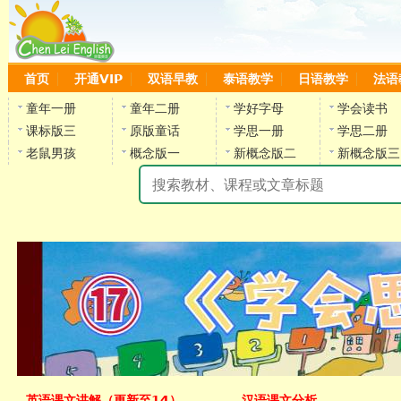
首页
开通VIP
双语早教
泰语教学
日语教学
法语
童年一册
童年二册
学好字母
学会读书
课标版三
原版童话
学思一册
学思二册
老鼠男孩
概念版一
新概念版二
新概念版三
陈
英语课文讲解（更新至14）
汉语课文分析