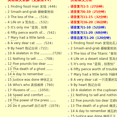
1 Finding fossil man 发现（446）
语音复习1-5（27分钟）
2 Smash-and-grab 砸橱窗抢劫
语音复习6-10（25分钟）
（508）
3 The loss of the …（516）
语音复习11-15（32分钟）
4 Life on a 荒岛生…（532）
语音复习16-20（36分钟）
5 It's only me “是我，别害
语音复习1-10（52分钟）
怕”（510）
6 Fifty pence worth of…（542）
语音复习11-20（68分钟）
7 Mary had a little lamb ……
语音总复习1-20（120分钟）
（520）
8 A very dear cat ……（524）
1 Finding fossil man 发现化石
9 By heart 熟记台词（722）
2 Smash-and-grab 砸橱窗抢劫
10 A skeleton in the …………(726)
3 The loss of the Titanic “泰
克”号
11 Nothing to sell ……（708）
4 Life on a desert island 荒
12 Five pounds too dear ……
5 It's only me “是我，别害怕”
（746）
13 The death of a ghost ……
6 Fifty pence worth of troub
（738）
便士
14 A day to remember ……
7 Mary had a little lamb 
（724）
羊羔
15 Justice was done 伸张正义
8 A very dear cat 一只贵重
（722）
16 Who's who 真假难辨（760）
9 By heart 熟记台词
17 Illusions of ……（1050）
10 A skeleton in the cupboa
丑”
18 Speed and comfort ……
11 Nothing to sell and nothin
buy
（1018）
19 The power of the press ……
12 Five pounds too dear 五
（790）
贵
20 Do it yourself 自己动手（1076）
13 The death of a ghost 幽
14 A day to remember 难忘
15 Justice was done 伸张正义