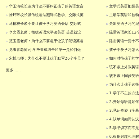
华玉清校长谈为什么不要纠正孩子的英语发音
文学式英语把握英
徐环环校长谈传统语法翻译式教学、交际式英
主动学英语和被动
马楠校长谈不要让孩子学习英语会话 交际式
走出英语学习的泥
李文霞老师：根据英语水平读英语 英语就没
陈雷英语家长12
范玉霞老师：为什么不要急于让孩子朗读英语
陈雷英语十要十不
党淑青老师:小学毕业成绩全区第一是如何做
孩子不爱学习怎么
宋博老师：为什么不要让孩子默写26个字母？
如何对待孩子的学
该不该上外教英语
更多......
该不该上同步英语
为什么让孩子选择
1.学了不忘的方
2.开始母语是如
3.见证奇迹（字
4.认单词如同认
5.读书识字而不
6.根据兴趣和理