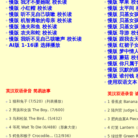
慢版 我才不娶她呢 校长读
慢版 苹果 校
慢版 小红帽 校长读
慢版 太平间 
慢版 听不见自己咳嗽 校长读
慢版 贝基女
慢版 机智勇敢的母亲 校长读
慢版 贝基女
慢版 渔夫和鱼 校长读
慢版 贝基女
慢版 农夫和蛇 校长读
慢版 导游 校
慢版 我听不见自己咳嗽声 校长读
慢版 跟我去
AI版 1-16课 选择播放
慢版 红裙子
慢版 梦中情
慢版 蘑菇 校
慢版 你只属
慢版 沉默的
慢版 谁付钱 
使用双语文本
英汉双语录音 简易故事
英汉双语录音 
1 猫和兔子 (7/520)（列表播放）
1 香蕉皮 Banana
2 男孩和女孩 The Boy.. (7/600)
2 陆判官 Judge 
3 鸟和松鼠 The Bird.. (5/432)
3 肥肉血案A Piece 
4 等死 Wait To Die (6/488)（形象大使）
4 灯笼 Lantern
5 鳄鱼和猴子 Crocodile... (12/936)
5 绿丝带 Green 