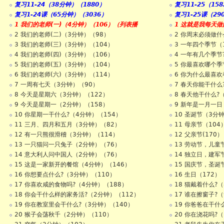
复习11-24（38分钟）（1880）
复习11-25（15
复习1-24课（65分钟）（3036）
复习1-25课（29
1 我们的老师(一)（4分钟）（106）（列表播
1 这就是我每天做
2 我们的老师(二)（3分钟）（98）
2 你周末必须做什
3 我们的老师(三)（3分钟）（104）
3 一年四个季节（
4 我们的老师(四)（3分钟）（106）
4 一年有几个季节
5 我们的老师(五)（3分钟）（104）
5 你最喜欢哪个季
6 我们的老师(六)（3分钟）（114）
6 你为什么最喜欢
7 一周有七天（3分钟）（90）
7 春天你能干什么
8 今天是星期六（3分钟）（122）
8 春天他干什么?
9 今天是星期一（2分钟）（158）
9 新年是一月一日
10 你星期一干什么?（4分钟）（154）
10 圣诞节（3分
11 三月、四月和五月（3分钟）（82）
11 母亲节（104
12 有一只熊很滑稽（3分钟）（114）
12 父亲节(170）
13 一只猫问一只兔子（2分钟）（76）
13 劳动节，儿童节
14 意大利人问中国人（2分钟）（76）
14 独立日，建军节
15 这是一家新开的餐馆（4分钟）（146）
15 国庆节，圣诞节
16 你想要点什么?（3分钟）（110）
16 生日（172）
17 你喜欢咸的食物吗?（4分钟）（188）
18 猫戴着什么?（
18 你会干什么样的家务活?（2分钟）（112）
17 谁在擦窗子?（
19 你在教室里会干什么?（3分钟）（140）
19 你爸爸在干什
20 猴子会荡秋千（2分钟）（110）
20 你在浇花吗?（