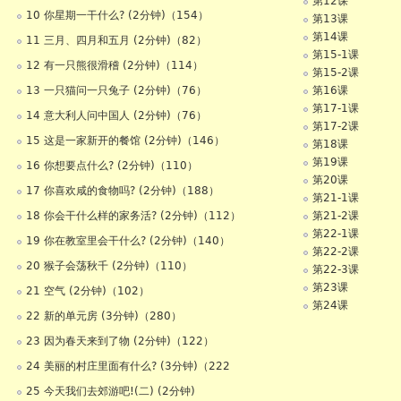
第12课
10 你星期一干什么? (2分钟)（154）
第13课
第14课
11 三月、四月和五月 (2分钟)（82）
第15-1课
12 有一只熊很滑稽 (2分钟)（114）
第15-2课
13 一只猫问一只兔子 (2分钟)（76）
第16课
第17-1课
14 意大利人问中国人 (2分钟)（76）
第17-2课
15 这是一家新开的餐馆 (2分钟)（146）
第18课
第19课
16 你想要点什么? (2分钟)（110）
第20课
17 你喜欢咸的食物吗? (2分钟)（188）
第21-1课
18 你会干什么样的家务活? (2分钟)（112）
第21-2课
第22-1课
19 你在教室里会干什么? (2分钟)（140）
第22-2课
20 猴子会荡秋千 (2分钟)（110）
第22-3课
第23课
21 空气 (2分钟)（102）
第24课
22 新的单元房 (3分钟)（280）
23 因为春天来到了物 (2分钟)（122）
24 美丽的村庄里面有什么? (3分钟)（222
25 今天我们去郊游吧!(二) (2分钟)