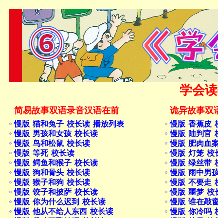
学会读
简易故事双语录音汉语在前
诡异故事双
慢版 猫和兔子 校长读 播放列表
慢版 香蕉皮 
慢版 男孩和女孩 校长读
慢版 陆判官 
慢版 鸟和松鼠 校长读
慢版 肥肉血
慢版 等死 校长读
慢版 灯笼 校
慢版 鳄鱼和猴子 校长读
慢版 绿丝带 
慢版 狗和骨头 校长读
慢版 雨中男
慢版 猴子和狗 校长读
慢版 不要走 
慢版 饺子和披萨 校长读
慢版 噩梦 校
慢版 你为什么迟到 校长读
慢版 谁在敲
慢版 他从不给人东西 校长读
慢版 你冷吗 