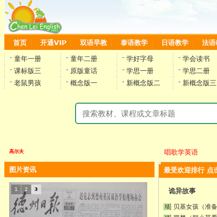
首页
开通VIP
双语早教
泰语教学
日语教学
法语
童年一册
童年二册
学好字母
学会读书
课标版三
原版童话
学思一册
学思二册
老鼠男孩
概念版一
新概念版二
新概念版三
唱歌学英语
高尔夫
图片资讯
最受欢迎排行 点
1
2
3
诡异故事
贝基女孩（准