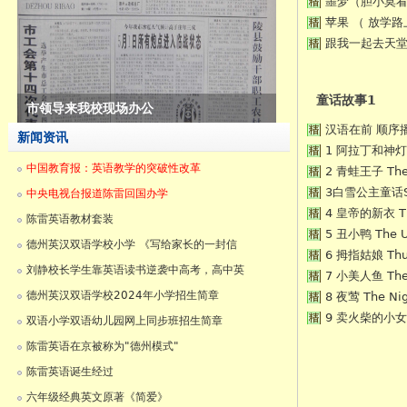
噩梦（胆小莫
苹果 （ 放学
跟我一起去天堂
童话故事1
陈雷英语在京被称为"德州模式"
汉语在前 顺序
新闻资讯
1 阿拉丁和神灯 Al
中国教育报：英语教学的突破性改革
2 青蛙王子 The 
3白雪公主童话Snow
中央电视台报道陈雷回国办学
4 皇帝的新衣 The
陈雷英语教材套装
5 丑小鸭 The U
德州英汉双语学校小学 《写给家长的一封信
6 拇指姑娘 Thu
刘静校长学生靠英语读书逆袭中高考，高中英
7 小美人鱼 The 
德州英汉双语学校2024年小学招生简章
8 夜莺 The Nig
9 卖火柴的小女孩 T
双语小学双语幼儿园网上同步班招生简章
陈雷英语在京被称为"德州模式"
陈雷英语诞生经过
六年级经典英文原著《简爱》