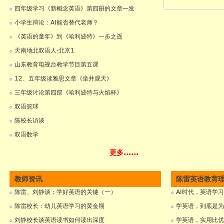
四年级学习《新概念英语》第四册的文章—发
小学生辩论：AI能否替代老师？
《英语的童年》到《哈利波特》一步之遥
天南地北双语人-北京1
山东教育电视台教学节目第五课
12、五年级读雅思文章《坐井观天》
三年级讨论第四部《哈利波特与火焰杯》
双语篮球
陈校长访谈
双语数学
更多......
教师资讯
陈雷英语教育
陈雷、刘静谈：学好英语的关键（一）
AI时代，英语学
陈雷校长：幼儿英语学习的黄金期
学英语，到底是为
刘静校长谈英语读书如何读出深度
学英语，实用比优