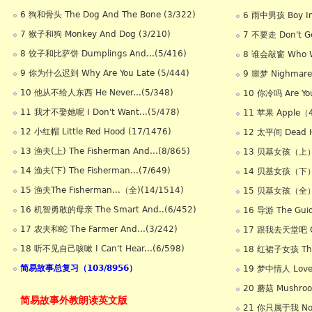
6 狗和骨头 The Dog And The Bone (3/322)
6 雨中男孩 Boy In
7 猴子和狗 Monkey And Dog (3/210)
7 不要走 Don't 
8 饺子和比萨饼 Dumplings And...(5/416)
8 谁会敲窗 Who Wo
9 你为什么迟到 Why Are You Late (5/444)
9 噩梦 Nighmar
10 他从不给人东西 He Never...(5/348)
10 你冷吗 Are Yo
11 我才不娶她呢 I Don't Want...(5/478)
11 苹果 Apple（
12 小红帽 Little Red Hood (17/1476)
12 太平间 Dead 
13 渔夫(上) The Fisherman And...(8/865)
13 贝基女孩（上）Be
14 渔夫(下) The Fisherman...(7/649)
14 贝基女孩（下）Be
15 渔夫The Fisherman...（全)(14/1514)
15 贝基女孩（全）Be
16 机智勇敢的母亲 The Smart And..(6/452)
16 导游 The Gu
17 农夫和蛇 The Farmer And...(3/242)
17 跟我去天堂吧 Go 
18 听不见自己咳嗽 I Can't Hear...(6/598)
18 红裙子女孩 The G
简易故事总复习（103/8956）
19 梦中情人 Love
20 蘑菇 Mushro
简易故事外教朗读英文版
21 你只属于我 Now 