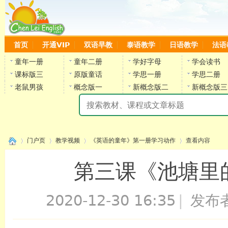
首页
开通VIP
双语早教
泰语教学
日语教学
法语
童年一册
童年二册
学好字母
学会读书
课标版三
原版童话
学思一册
学思二册
老鼠男孩
概念版一
新概念版二
新概念版三
陈
门户页
教学视频
《英语的童年》第一册学习动作
查看内容
第三课《池塘里的鱼
›
›
›
›
2020-12-30 16:35
|
发布
陈雷