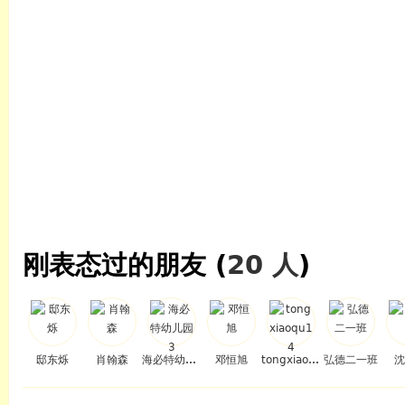
刚表态过的朋友 (
20 人
)
邸东烁
肖翰森
海必特幼儿园3
邓恒旭
tongxiaoqu14
弘德二一班
沈