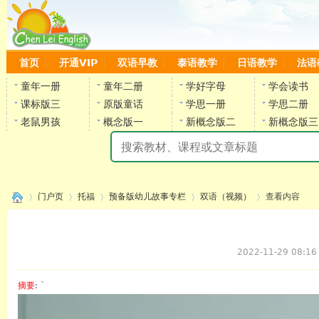
首页
开通VIP
双语早教
泰语教学
日语教学
法语
童年一册
童年二册
学好字母
学会读书
课标版三
原版童话
学思一册
学思二册
老鼠男孩
概念版一
新概念版二
新概念版三
陈
门户页
托福
预备版幼儿故事专栏
双语（视频）
查看内容
2022-11-29 08:16
›
›
›
›
›
摘要
: `
陈雷