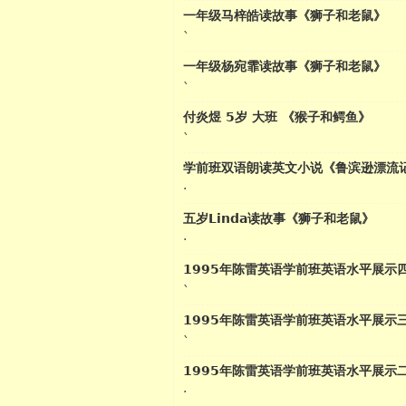
一年级马梓皓读故事《狮子和老鼠》
`
一年级杨宛霏读故事《狮子和老鼠》
`
付炎煜 5岁 大班 《猴子和鳄鱼》
`
学前班双语朗读英文小说《鲁滨逊漂流
·
五岁Linda读故事《狮子和老鼠》
·
英语
1995年陈雷英语学前班英语水平展示
`
1995年陈雷英语学前班英语水平展示
`
1995年陈雷英语学前班英语水平展示
·