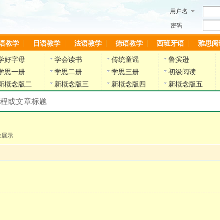
用户名
密码
语教学
日语教学
法语教学
德语教学
西班牙语
雅思阅
学好字母
学会读书
传统童谣
鲁滨逊
学思一册
学思二册
学思三册
初级阅读
新概念版二
新概念版三
新概念版四
新概念版五
搜索教材和课程
陈雷英语副网站
生展示