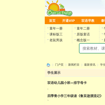
首页
开通VIP
双语早教
泰
童年一册
童年二册
课标版三
原版童话
老鼠男孩
概念版一
门户页
新闻栏目
最新资讯
学
学生展示
双语幼儿园小班—排字母卡
›
›
›
›
.
四季青小学三年级读《鲁宾逊漂流记》
陈雷
`