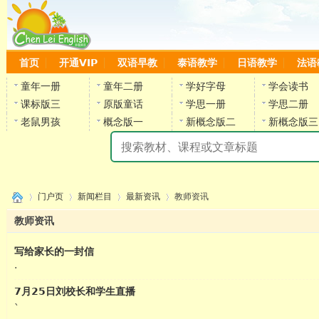
首页
开通VIP
双语早教
泰语教学
日语教学
法语
童年一册
童年二册
学好字母
学会读书
课标版三
原版童话
学思一册
学思二册
老鼠男孩
概念版一
新概念版二
新概念版三
陈
门户页
新闻栏目
最新资讯
教师资讯
教师资讯
写给家长的一封信
›
›
›
›
·
7月25日刘校长和学生直播
陈雷
`