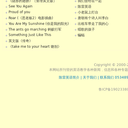
《隐形的翅膀》（查理英文版）
我们曾经在一起
See You Again
陈雷英语
Proud of you
小老鼠上灯台
Roar (《恶老板2》电影插曲)
唐朝有个诗人叫李白
You Are My Sunshine (你是我的阳光)
出租车带走了我的心
The ants go marching 蚂蚁行军
唱歌的孩子
Something Just Like This
蝙蝠
英文版《传奇》
《take me to your heart 吻别》
Copyright © 2000-
本网站所刊登的英语教学各种新闻﹑信息和各种专题
陈雷英语简介
|
关于我们
|
联系我们 053489
英语
鲁ICP备1902338