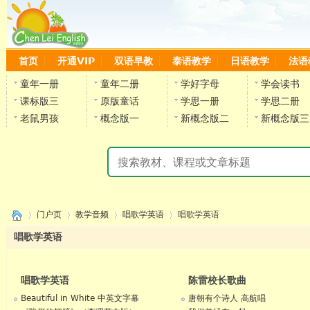
首页
开通VIP
双语早教
泰语教学
日语教学
法语
童年一册
童年二册
学好字母
学会读书
课标版三
原版童话
学思一册
学思二册
老鼠男孩
概念版一
新概念版二
新概念版三
门户页
教学音频
唱歌学英语
唱歌学英语
唱歌学英语
›
›
›
›
唱歌学英语
陈雷校长歌曲
Beautiful in White 中英文字幕
唐朝有个诗人 高航唱
陈雷