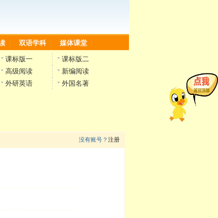
读
双语学科
媒体课堂
课标版一
课标版二
高级阅读
新编阅读
外研英语
外国名著
没有账号？
注册