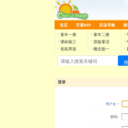
首页
开通VIP
双语早教
泰
童年一册
童年二册
课标版三
原版童话
老鼠男孩
概念版一
登录
用户名
密码: