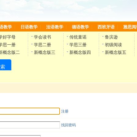
语教学
日语教学
法语教学
德语教学
西班牙语
雅思阅
学好字母
学会读书
传统童谣
鲁滨逊
学思一册
学思二册
学思三册
初级阅读
新概念版二
新概念版三
新概念版四
新概念版五
搜索
陈雷英语副网站
注册
找回密码