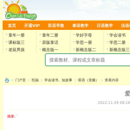
首页
开通VIP
双语早教
泰语教学
日语教学
法语
童年一册
童年二册
学好字母
学会读书
课标版三
原版童话
学思一册
学思二册
老鼠男孩
概念版一
新概念版二
新概念版三
陈
门户页
托福
学会读书、短故事
双语（音频）
查看内容
2022-11-29 08:1
›
›
›
›
›
摘要
: `
陈雷