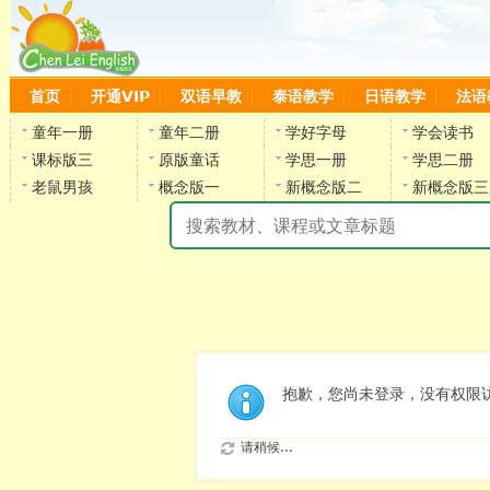
首页
开通VIP
双语早教
泰语教学
日语教学
法语
童年一册
童年二册
学好字母
学会读书
课标版三
原版童话
学思一册
学思二册
老鼠男孩
概念版一
新概念版二
新概念版三
陈
抱歉，您尚未登录，没有权限
请稍候...