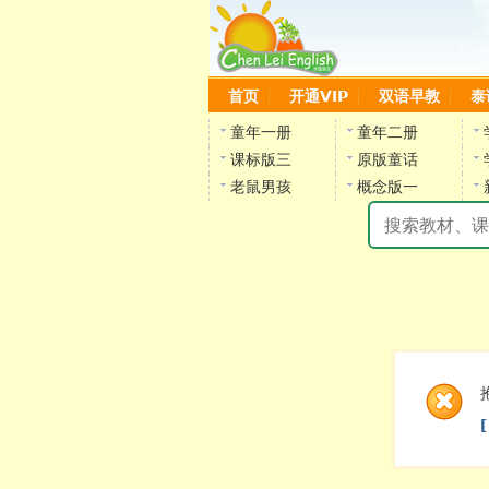
首页
开通VIP
双语早教
泰
童年一册
童年二册
课标版三
原版童话
老鼠男孩
概念版一