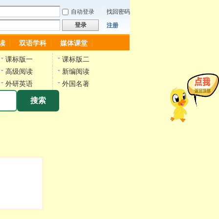
自动登录
找回密码
登录
注册
读
双语学科
媒体课堂
课标版一
课标版二
高级阅读
新编阅读
外研英语
外国名著
搜索