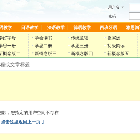
用户名
密码
语教学
日语教学
法语教学
德语教学
西班牙语
雅思阅
学好字母
学会读书
传统童谣
鲁滨逊
学思一册
学思二册
学思三册
初级阅读
新概念版二
新概念版三
新概念版四
新概念版五
搜索教材和课程
陈雷英语副网站
抱歉，您指定的用户空间不存在
[ 点击这里返回上一页 ]