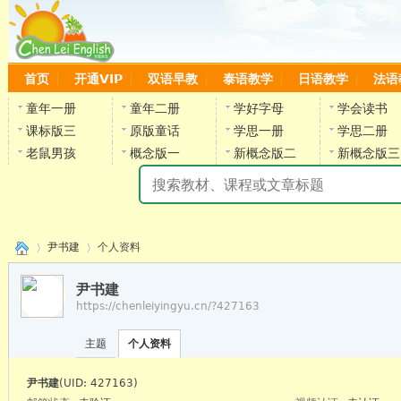
首页
开通VIP
双语早教
泰语教学
日语教学
法语
童年一册
童年二册
学好字母
学会读书
课标版三
原版童话
学思一册
学思二册
老鼠男孩
概念版一
新概念版二
新概念版三
陈
尹书建
个人资料
尹书建
https://chenleiyingyu.cn/?427163
›
›
主题
个人资料
陈雷
尹书建
(UID: 427163)