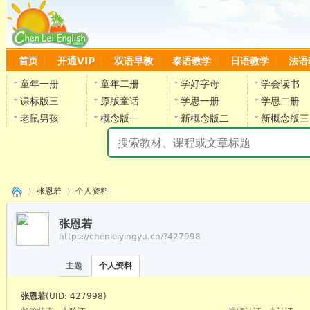
首页
开通VIP
双语早教
泰语教学
日语教学
法语
童年一册
童年二册
学好字母
学会读书
课标版三
原版童话
学思一册
学思二册
老鼠男孩
概念版一
新概念版二
新概念版三
陈
张恩若
个人资料
张恩若
https://chenleiyingyu.cn/?427998
›
›
主题
个人资料
陈雷
张恩若
(UID: 427998)