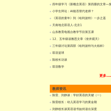
四年级学习《新概念英语》第四册的文章—
小学生辩论：AI能否替代老师？
《英语的童年》到《哈利波特》一步之遥
天南地北双语人-北京1
山东教育电视台教学节目第五课
12、五年级读雅思文章《坐井观天》
三年级讨论第四部《哈利波特与火焰杯》
双语篮球
陈校长访谈
双语数学
更多....
教师资讯
陈雷、刘静谈：学好英语的关键（一）
陈雷校长：幼儿英语学习的黄金期
刘静校长谈英语读书如何读出深度