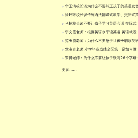
华玉清校长谈为什么不要纠正孩子的英语发
徐环环校长谈传统语法翻译式教学、交际式
马楠校长谈不要让孩子学习英语会话 交际式
李文霞老师：根据英语水平读英语 英语就没
范玉霞老师：为什么不要急于让孩子朗读英
党淑青老师:小学毕业成绩全区第一是如何做
宋博老师：为什么不要让孩子默写26个字母
更多......