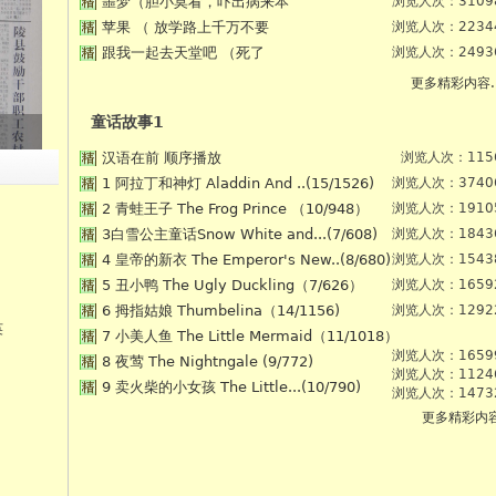
噩梦（胆小莫看，吓出病来本
浏览人次：3109
苹果 （ 放学路上千万不要
浏览人次：2234
跟我一起去天堂吧 （死了
浏览人次：2493
更多精彩内容.
童话故事1
汉语在前 顺序播放
浏览人次：115
1 阿拉丁和神灯 Aladdin And ..(15/1526)
浏览人次：3740
2 青蛙王子 The Frog Prince （10/948）
浏览人次：1910
3白雪公主童话Snow White and...(7/608)
浏览人次：1843
4 皇帝的新衣 The Emperor's New..(8/680)
浏览人次：1543
5 丑小鸭 The Ugly Duckling（7/626）
浏览人次：1659
6 拇指姑娘 Thumbelina（14/1156)
浏览人次：1292
英
7 小美人鱼 The Little Mermaid（11/1018）
浏览人次：1659
8 夜莺 The Nightngale (9/772)
浏览人次：1124
9 卖火柴的小女孩 The Little...(10/790)
浏览人次：1473
更多精彩内容