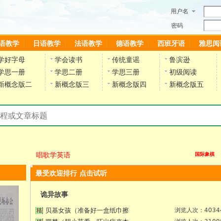
用户名
密码
语教学
日语教学
法语教学
德语教学
西班牙语
雅思阅
学好字母
学会读书
传统童谣
鲁滨逊
学思一册
学思二册
学思三册
初级阅读
新概念版二
新概念版三
新概念版四
新概念版五
搜索教材和课程
唱歌学英语
国际象棋
最受欢迎排行 点击试听
诡异故事
贝基女孩（准备好一盒纸巾擦
浏览人次：4034