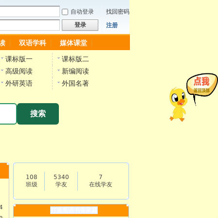
自动登录
找回密码
登录
注册
读
双语学科
媒体课堂
课标版一
课标版二
高级阅读
新编阅读
外研英语
外国名著
搜索
108
5340
7
班级
学友
在线学友
4
打造英语书香家庭