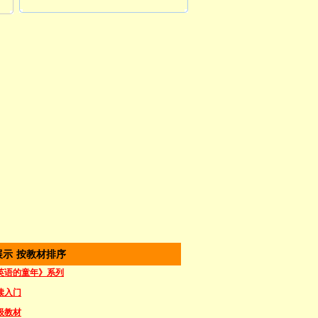
展示 按教材排序
英语的童年》系列
读入门
级教材