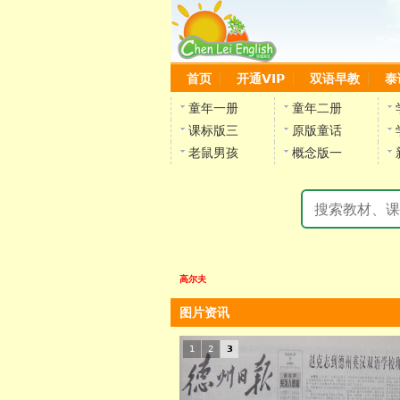
首页
开通VIP
双语早教
泰
童年一册
童年二册
课标版三
原版童话
老鼠男孩
概念版一
高尔夫
图片资讯
1
2
3