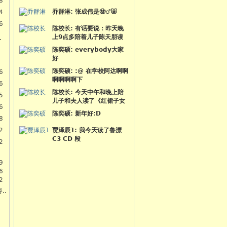
8
乔群淋
:
张成伟是🧟♂🐷
4
6
陈校长
:
有话要说：昨天晚
上9点多陪着儿子陈天朋读
.
陈奕硕
:
everybody大家
好
陈奕硕
:
:@ 在学校阿达啊啊
6
啊啊啊啊下
6
陈校长
:
今天中午和晚上陪
5
儿子和夫人读了《红裙子女
6
陈奕硕
:
新年好:D
8
2
贾泽辰1
:
我今天读了鲁漂
C3 CD 段
2
9
6
2
..