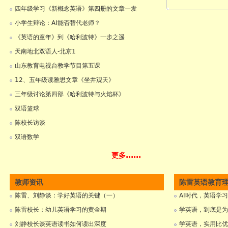
四年级学习《新概念英语》第四册的文章—发
小学生辩论：AI能否替代老师？
《英语的童年》到《哈利波特》一步之遥
天南地北双语人-北京1
山东教育电视台教学节目第五课
12、五年级读雅思文章《坐井观天》
三年级讨论第四部《哈利波特与火焰杯》
双语篮球
陈校长访谈
双语数学
更多......
教师资讯
陈雷英语教育
陈雷、刘静谈：学好英语的关键（一）
AI时代，英语学
陈雷校长：幼儿英语学习的黄金期
学英语，到底是为
刘静校长谈英语读书如何读出深度
学英语，实用比优