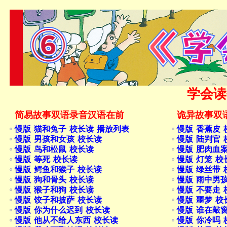
学会读
简易故事双语录音汉语在前
诡异故事双
慢版 猫和兔子 校长读 播放列表
慢版 香蕉皮 
慢版 男孩和女孩 校长读
慢版 陆判官 
慢版 鸟和松鼠 校长读
慢版 肥肉血
慢版 等死 校长读
慢版 灯笼 校
慢版 鳄鱼和猴子 校长读
慢版 绿丝带 
慢版 狗和骨头 校长读
慢版 雨中男
慢版 猴子和狗 校长读
慢版 不要走 
慢版 饺子和披萨 校长读
慢版 噩梦 校
慢版 你为什么迟到 校长读
慢版 谁在敲
慢版 他从不给人东西 校长读
慢版 你冷吗 