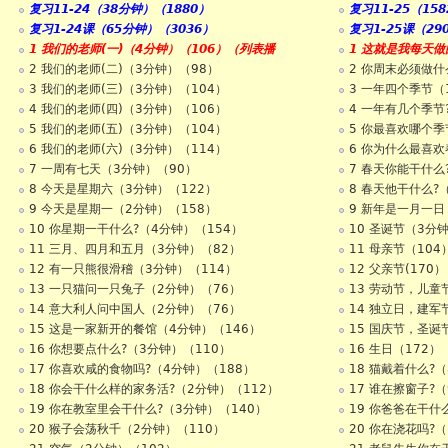
复习11-24（38分钟）（1880）
复习11-25（15
复习1-24课（65分钟）（3036）
复习1-25课（29
1 我们的老师(一)（4分钟）（106）（列表播
1 这就是我每天做
2 我们的老师(二)（3分钟）（98）
2 你周末必须做什
3 我们的老师(三)（3分钟）（104）
3 一年四个季节（
4 我们的老师(四)（3分钟）（106）
4 一年有几个季节
5 我们的老师(五)（3分钟）（104）
5 你最喜欢哪个季
6 我们的老师(六)（3分钟）（114）
6 你为什么最喜欢
7 一周有七天（3分钟）（90）
7 春天你能干什么
8 今天是星期六（3分钟）（122）
8 春天他干什么?
9 今天是星期一（2分钟）（158）
9 新年是一月一日
10 你星期一干什么?（4分钟）（154）
10 圣诞节（3分
11 三月、四月和五月（3分钟）（82）
11 母亲节（104
12 有一只熊很滑稽（3分钟）（114）
12 父亲节(170）
13 一只猫问一只兔子（2分钟）（76）
13 劳动节，儿童节
14 意大利人问中国人（2分钟）（76）
14 独立日，建军节
15 这是一家新开的餐馆（4分钟）（146）
15 国庆节，圣诞节
16 你想要点什么?（3分钟）（110）
16 生日（172）
17 你喜欢咸的食物吗?（4分钟）（188）
18 猫戴着什么?（
18 你会干什么样的家务活?（2分钟）（112）
17 谁在擦窗子?（
19 你在教室里会干什么?（3分钟）（140）
19 你爸爸在干什
20 猴子会荡秋千（2分钟）（110）
20 你在浇花吗?（