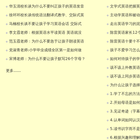
华玉清校长谈为什么不要纠正孩子的英语发音
文学式英语把握英
徐环环校长谈传统语法翻译式教学、交际式英
主动学英语和被动
马楠校长谈不要让孩子学习英语会话 交际式
走出英语学习的泥
李文霞老师：根据英语水平读英语 英语就没
陈雷英语家长12
范玉霞老师：为什么不要急于让孩子朗读英语
陈雷英语十要十不
党淑青老师:小学毕业成绩全区第一是如何做
孩子不爱学习怎么
宋博老师：为什么不要让孩子默写26个字母？
如何对待孩子的学
该不该上外教英语
更多......
该不该上同步英语
为什么让孩子选择
1.学了不忘的方
2.开始母语是如
3.见证奇迹（字
4.认单词如同认
5.读书识字而不
6.根据兴趣和理