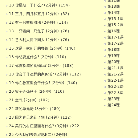
第12课
10 你星期一干什么? (2分钟)（154）
第13课
第14课
11 三月、四月和五月 (2分钟)（82）
第15-1课
12 有一只熊很滑稽 (2分钟)（114）
第15-2课
13 一只猫问一只兔子 (2分钟)（76）
第16课
第17-1课
14 意大利人问中国人 (2分钟)（76）
第17-2课
15 这是一家新开的餐馆 (2分钟)（146）
第18课
第19课
16 你想要点什么? (2分钟)（110）
第20课
17 你喜欢咸的食物吗? (2分钟)（188）
第21-1课
18 你会干什么样的家务活? (2分钟)（112）
第21-2课
第22-1课
19 你在教室里会干什么? (2分钟)（140）
第22-2课
20 猴子会荡秋千 (2分钟)（110）
第22-3课
第23课
21 空气 (2分钟)（102）
第24课
22 新的单元房 (3分钟)（280）
23 因为春天来到了物 (2分钟)（122）
24 美丽的村庄里面有什么? (3分钟)（222
25 今天我们去郊游吧!(二) (2分钟)