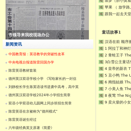
噩梦（胆小莫
苹果 （ 放学
跟我一起去天堂
童话故事1
陈雷英语在京被称为"德州模式"
汉语在前 顺序
新闻资讯
1 阿拉丁和神灯 Al
中国教育报：英语教学的突破性改革
2 青蛙王子 The 
3白雪公主童话Snow
中央电视台报道陈雷回国办学
4 皇帝的新衣 The
陈雷英语教材套装
5 丑小鸭 The U
德州英汉双语学校小学 《写给家长的一封信
6 拇指姑娘 Thu
刘静校长学生靠英语读书逆袭中高考，高中英
7 小美人鱼 The 
德州英汉双语学校2024年小学招生简章
8 夜莺 The Nig
9 卖火柴的小女孩 T
双语小学双语幼儿园网上同步班招生简章
陈雷英语在京被称为"德州模式"
陈雷英语诞生经过
六年级经典英文原著《简爱》