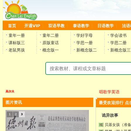
首页
开通VIP
双语早教
泰语教学
日语教学
法语
童年一册
童年二册
学好字母
学会读书
课标版三
原版童话
学思一册
学思二册
老鼠男孩
概念版一
新概念版二
新概念版三
唱歌学英语
高尔夫
图片资讯
最受欢迎排行 点
1
2
3
诡异故事
贝基女孩（准