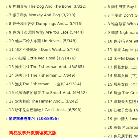
6 狗和骨头 The Dog And The Bone (3/322)
6 雨中男孩 Boy In
7 猴子和狗 Monkey And Dog (3/210)
7 不要走 Don't 
8 饺子和比萨饼 Dumplings And...(5/416)
8 谁会敲窗 Who Wo
9 你为什么迟到 Why Are You Late (5/444)
9 噩梦 Nighmar
10 他从不给人东西 He Never...(5/348)
10 你冷吗 Are Yo
11 我才不娶她呢 I Don't Want...(5/478)
11 苹果 Apple（
12 小红帽 Little Red Hood (17/1476)
12 太平间 Dead 
13 渔夫(上) The Fisherman And...(8/865)
13 贝基女孩（上）Be
14 渔夫(下) The Fisherman...(7/649)
14 贝基女孩（下）Be
15 渔夫The Fisherman...（全)(14/1514)
15 贝基女孩（全）Be
16 机智勇敢的母亲 The Smart And..(6/452)
16 导游 The Gu
17 农夫和蛇 The Farmer And...(3/242)
17 跟我去天堂吧 Go 
18 听不见自己咳嗽 I Can't Hear...(6/598)
18 红裙子女孩 The G
简易故事总复习（103/8956）
19 梦中情人 Love
20 蘑菇 Mushro
简易故事外教朗读英文版
21 你只属于我 Now 