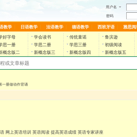
用户名
密码
语教学
日语教学
法语教学
德语教学
西班牙语
雅思阅
学好字母
学会读书
传统童谣
鲁滨逊
学思一册
学思二册
学思三册
初级阅读
新概念版二
新概念版三
新概念版四
新概念版五
搜索教材和课程
陈雷英语副网站
第一册做动作背诵
语 网上英语培训 英语阅读 提高英语成绩 英语专家讲座