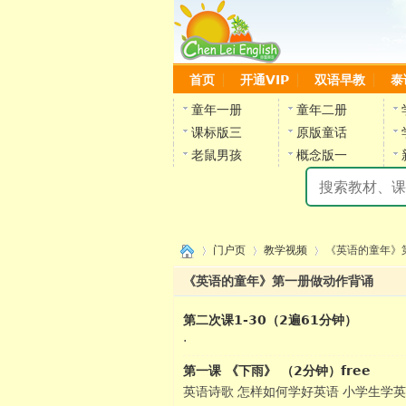
首页
开通VIP
双语早教
泰
童年一册
童年二册
课标版三
原版童话
老鼠男孩
概念版一
门户页
教学视频
《英语的童年》
《英语的童年》第一册做动作背诵
第二次课1-30（2遍61分钟）
›
›
›
·
第一课 《下雨》 （2分钟）free
陈雷
英语诗歌 怎样如何学好英语 小学生学英