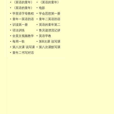
第一册学习动作
•
《英语的童年》
•
《英语的童年》
第一册做动作背诵
第二册学习动作
•
《英语的童年》
•
电影
第二册做动作背诵
•
学英语字母教程
•
学会思想第一册
•
童年一英语韵语
•
童年二英语韵语
•
识读第一册
•
英语的童年第二
册第六次课
•
语法训练
•
鲁滨逊漂流记讲
解
•
全英文视频教学
•
英语早教
•
每周一歌
•
第8次课 说写课
文A
•
第八次课 说写课
•
第八次课默写课
文B
文C
•
童年二书写对话